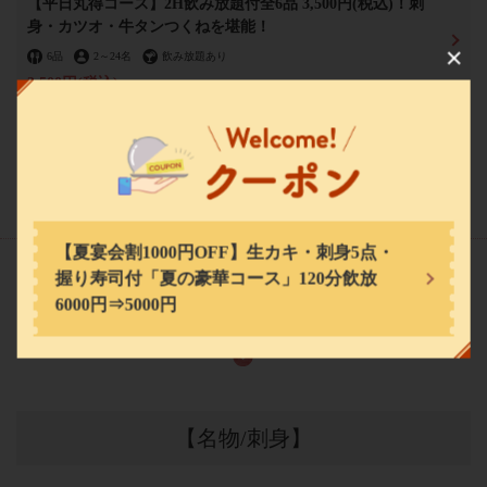
【平日丸得コース】2H飲み放題付全6品 3,500円(税込)！刺
身・カツオ・牛タンつくねを堪能！
この店舗情報をシェアする
6品
2
～
24名
飲み放題あり
3,500円
(税込)
ニューおさかなセンター イチノニ
宮城県仙台市青葉区中央３-7-5 仙台パルコ2 1F
https://ichinoni.owst.jp/
もっと見る
(6)
お店情報をコピー
【夏宴会割1000円OFF】生カキ・刺身5点・
握り寿司付「夏の豪華コース」120分飲放
料理
6000円⇒5000円
閉じる
【名物/刺身】