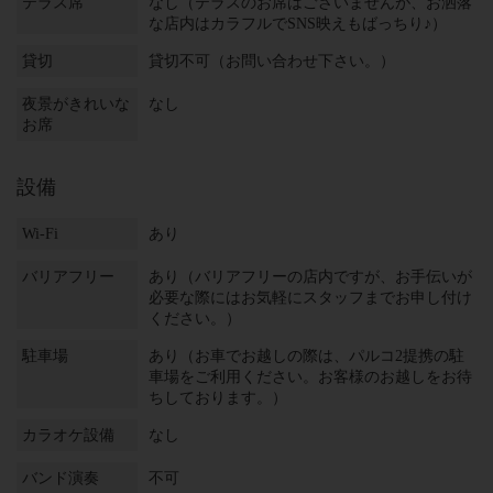
テラス席
なし（テラスのお席はございませんが、お洒落
な店内はカラフルでSNS映えもばっちり♪）
貸切
貸切不可（お問い合わせ下さい。）
夜景がきれいな
なし
お席
設備
Wi-Fi
あり
バリアフリー
あり（バリアフリーの店内ですが、お手伝いが
必要な際にはお気軽にスタッフまでお申し付け
ください。）
駐車場
あり（お車でお越しの際は、パルコ2提携の駐
車場をご利用ください。お客様のお越しをお待
ちしております。）
カラオケ設備
なし
バンド演奏
不可