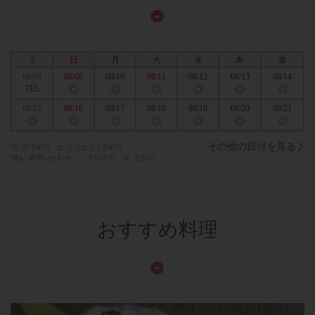
土
日
月
火
水
木
金
08/08
08/09
08/10
08/11
08/12
08/13
08/14
TEL
◎
◎
◎
◎
◎
◎
08/15
08/16
08/17
08/18
08/19
08/20
08/21
◎
◎
◎
◎
◎
◎
◎
その他の日付を見る
◎
即予約可
□
リクエスト予約可
TEL
要問い合わせ
×
予約不可
休
定休日
おすすめ料理