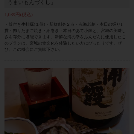
うまいもんづくし」
1,089円
(税込)
・殻付き生牡蠣(１個)・新鮮刺身２点・赤海老刺・本日の握り1
貫・飾りたまご焼き・細巻き・本日のあて小鉢と、宮城の美味し
さを存分に堪能できます。新鮮な海の幸をふんだんに使用したこ
のプランは、宮城の食文化を体験したい方にぴったりです。ぜ
ひ、この機会にご賞味下さい。