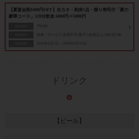
【夏宴会割1000円OFF】生カキ・刺身5点・握り寿司付「夏の
豪華コース」120分飲放 6000円⇒5000円
予約時
提示条件
他券・サービス併用不可/要予/2名様以上/1組1回1枚
利用条件
2026年6月1日～2026年8月31日
有効期限
ドリンク
【ビール】