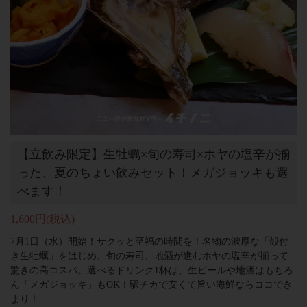
【立飲み限定】生牡蠣×旬の寿司×ホヤの塩辛が揃
った、夏のちょい飲みセット！メガジョッキも選
べます！
1,600円
(税込)
7月1日（水）開始！サクッと至福の時間を！名物の濃厚な「殻付
き生牡蠣」をはじめ、旬の寿司、地酒が進むホヤの塩辛が揃って
驚きの高コスパ。選べるドリンク1杯は、生ビールや地酒はもちろ
ん「メガジョッキ」もOK！駅チカで安くて旨い海鮮ならココでき
まり！