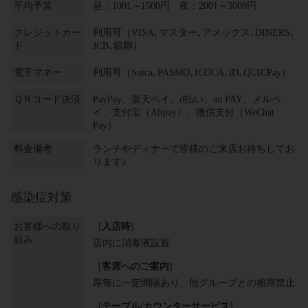
平均予算
昼：1001～1500円 夜：2001～3000円
クレジットカー
利用可（VISA､マスター､アメックス､DINERS､
ド
JCB､銀聯）
電子マネー
利用可（Suica､PASMO､ICOCA､iD､QUICPay）
ＱＲコード決済
PayPay、楽天ペイ、d払い、au PAY、メルペ
イ、支付宝（Alipay）、微信支付（WeChat
Pay）
料金備考
ランチやディナーで皆様のご来店お待ちしてお
ります♪
感染症対策
お客様への取り
[
入店時
]
組み
店内に消毒液設置
[
客席へのご案内
]
席毎に一定間隔あり
他グループとの相席禁止
[
テーブル/カウンターサービス
]