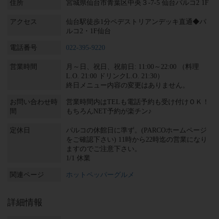
住所
宮城県仙台市青葉区中央３-7-5 仙台パルコ2 1F
アクセス
仙台駅徒歩1分ペデストリアンデッキ直通◆パ
ルコ2・1F仙台
電話番号
022-395-9220
営業時間
月～日、祝日、祝前日: 11:00～22:00 （料理
L.O. 21:00 ドリンクL.O. 21:30）
終日メニュー内容の変更はありません。
お問い合わせ時
営業時間内はTELも電話予約も受け付けＯＫ！
間
もちろんNET予約が楽チン♪
定休日
パルコの休館日に準ず。(PARCOホームページ
をご確認下さい) 11時から22時迄の営業になり
ますのでご注意下さい。
1/1 休業
関連ページ
ホットペッパーグルメ
詳細情報