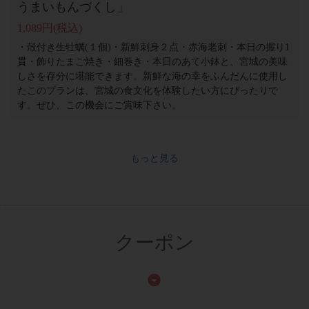
うまいもんづくし」
1,089円
(税込)
・殻付き生牡蠣(１個)・新鮮刺身２点・赤海老刺・本日の握り1
貫・飾りたまご焼き・細巻き・本日のあて小鉢と、宮城の美味
しさを存分に堪能できます。新鮮な海の幸をふんだんに使用し
たこのプランは、宮城の食文化を体験したい方にぴったりで
す。ぜひ、この機会にご賞味下さい。
もっと見る
クーポン